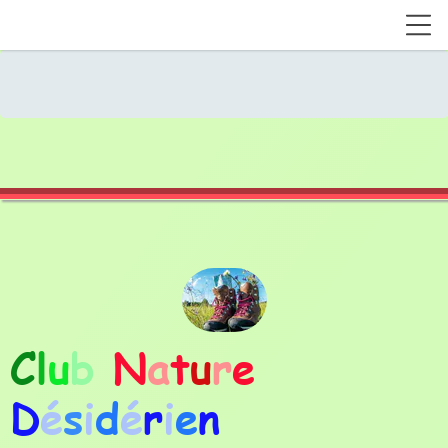
C
l
u
b
N
a
t
u
r
e
D
é
s
i
d
é
r
i
e
n