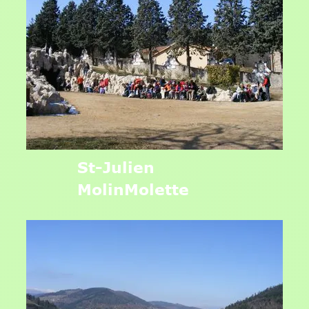
St-Julien
MolinMolette