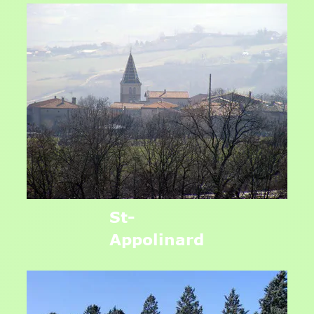
St-
Appolinard