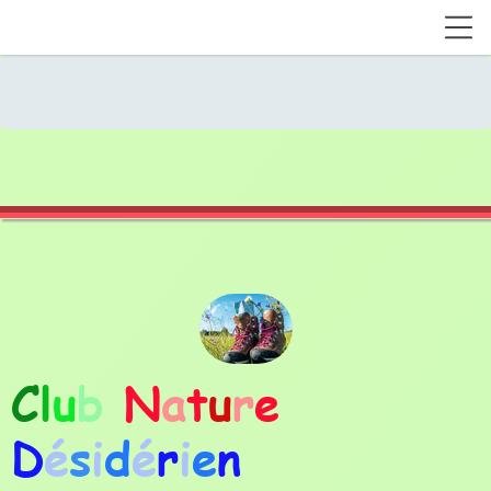
C
l
u
b
N
a
t
u
r
e
D
é
s
i
d
é
r
i
e
n