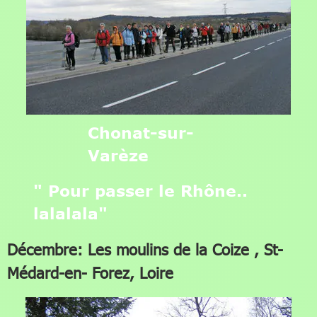
Chonat-sur-
Varèze
" Pour passer le Rhône..
lalalala"
Décembre: Les moulins de la Coize , St-
Médard-en- Forez, Loire