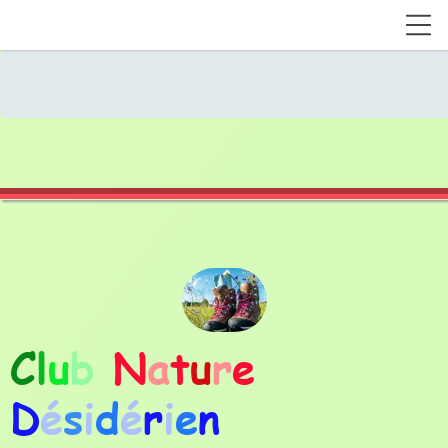
C
l
u
b
N
a
t
u
r
e
D
é
s
i
d
é
r
i
e
n