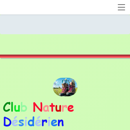
C
l
u
b
N
a
t
u
r
e
D
é
s
i
d
é
r
i
e
n