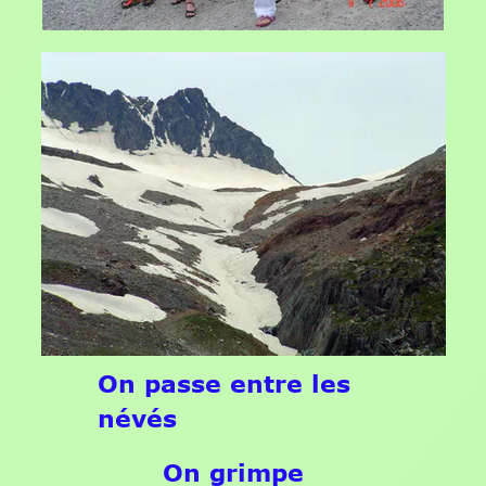
On passe entre les
névés
On grimpe