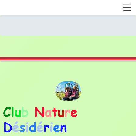
C
l
u
b
N
a
t
u
r
e
D
é
s
i
d
é
r
i
e
n